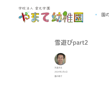
園
雪遊びpart2
投
矢島先生
稿
投
2024年2月6日
者
稿
カ
園の様子
日:
テ
ゴ
リ
ー