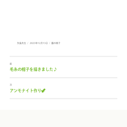
投
投
カ
矢島先生
2023年12月13日
園の様子
稿
稿
テ
者
日:
ゴ
リ
ー
前
毛糸の帽子を描きました♪
過
去
の
投
次
稿:
アンモナイト作り🦖
次
の
投
稿: