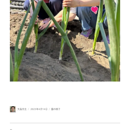
投
投
カ
矢島先生
2023年4月14日
園の様子
稿
稿
テ
者
日:
ゴ
リ
ー