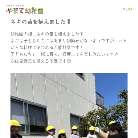
MENU
ネギの苗を植えました🥬
幼稚園の畑にネギの苗を植えました🥬
ネギは子どもたちにはあまり馴染みがないようですが、いろ
いろな料理に使われる万能野菜です！
子どもたちと一緒に育て、収穫までを楽しみたいです🎶
次は夏野菜を植える予定です😊