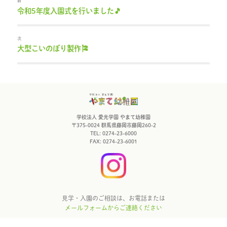
前
令和5年度入園式を行いました🎵
過
去
の
投
次
稿:
大型こいのぼり製作🎏
次
の
投
稿:
学校法人 愛光学園 やまて幼稚園
〒375-0024 群馬県藤岡市藤岡260-2
TEL: 0274-23-6000
FAX: 0274-23-6001
見学・入園のご相談は、お電話または
メールフォームからご連絡ください