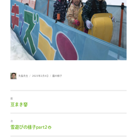
投
投
カ
矢島先生
2023年2月4日
園の様子
稿
稿
テ
者
日:
ゴ
リ
ー
前
豆まき👹
過
去
の
投
次
稿:
雪遊びの様子part2⛄
次
の
投