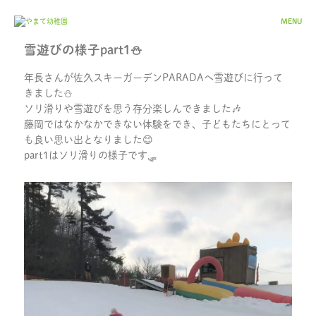
MENU
雪遊びの様子part1⛄
年長さんが佐久スキーガーデンPARADAへ雪遊びに行って
きました⛄️
ソリ滑りや雪遊びを思う存分楽しんできました🎶
藤岡ではなかなかできない体験をでき、子どもたちにとって
も良い思い出となりました😊
part1はソリ滑りの様子です🛷