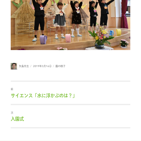
投
投
カ
矢島先生
2019年3月16日
園の様子
稿
稿
テ
者
日:
ゴ
リ
ー
前
サイエンス「水に浮かぶのは？」
過
去
の
投
次
稿:
入園式
次
の
投
稿: