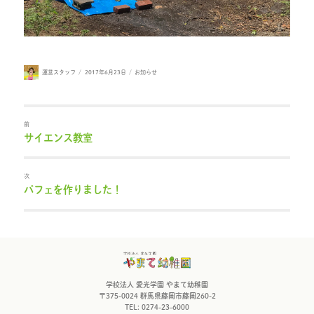
投
投
カ
運営スタッフ
2017年6月23日
お知らせ
稿
稿
テ
者
日:
ゴ
リ
ー
前
サイエンス教室
過
去
の
投
次
稿:
パフェを作りました！
次
の
投
稿:
学校法人 愛光学園 やまて幼稚園
〒375-0024 群馬県藤岡市藤岡260-2
TEL: 0274-23-6000